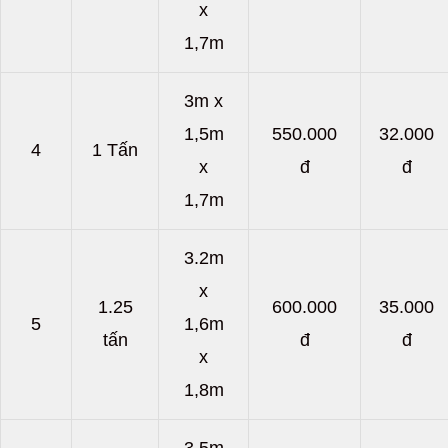
x
1,7m
3m x
1,5m
550.000
32.000
4
1 Tấn
x
đ
đ
1,7m
3.2m
x
1.25
600.000
35.000
5
1,6m
tấn
đ
đ
x
1,8m