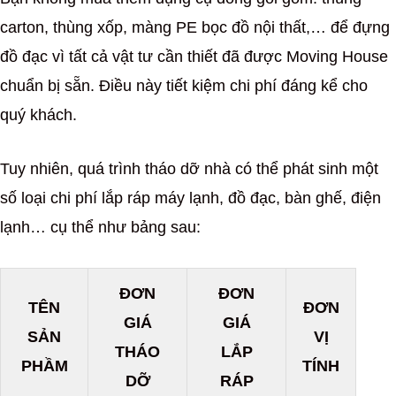
carton, thùng xốp, màng PE bọc đồ nội thất,… để đựng
đồ đạc vì tất cả vật tư cần thiết đã được Moving House
chuẩn bị sẵn. Điều này tiết kiệm chi phí đáng kể cho
quý khách.
Tuy nhiên, quá trình tháo dỡ nhà có thể phát sinh một
số loại chi phí lắp ráp máy lạnh, đồ đạc, bàn ghế, điện
lạnh… cụ thể như bảng sau:
ĐƠN
ĐƠN
TÊN
ĐƠN
GIÁ
GIÁ
SẢN
VỊ
THÁO
LẮP
PHẦM
TÍNH
DỠ
RÁP