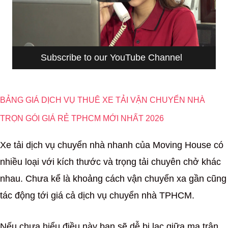
Subscribe to our YouTube Channel
BẢNG GIÁ DỊCH VỤ THUÊ XE TẢI VẬN CHUYỂN NHÀ
TRỌN GÓI GIÁ RẺ TPHCM MỚI NHẤT 2026
Xe tải dịch vụ chuyển nhà nhanh của Moving House có
nhiều loại với kích thước và trọng tải chuyên chở khác
nhau. Chưa kể là khoảng cách vận chuyển xa gần cũng
tác động tới giá cả dịch vụ chuyển nhà TPHCM.
Nếu chưa hiểu điều này bạn sẽ dễ bị lạc giữa ma trận