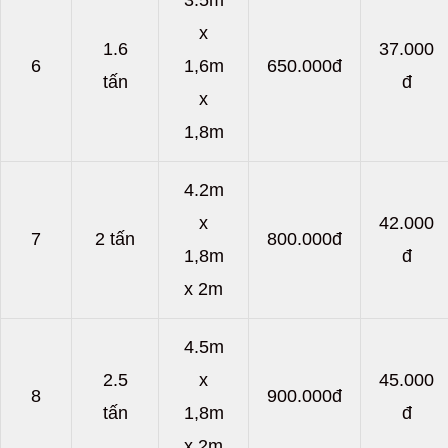
3.5m
x
1.6
37.000
6
1,6m
650.000đ
tấn
đ
x
1,8m
4.2m
x
42.000
7
2 tấn
800.000đ
1,8m
đ
x 2m
4.5m
2.5
x
45.000
8
900.000đ
tấn
1,8m
đ
x 2m