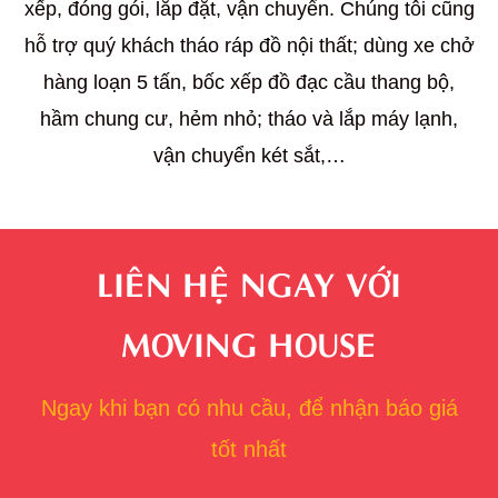
xếp, đóng gói, lắp đặt, vận chuyển. Chúng tôi cũng
hỗ trợ quý khách tháo ráp đồ nội thất;
dùng xe chở
hàng loạn 5 tấn,
bốc xếp đồ đạc cầu thang bộ,
hầm chung cư, hẻm nhỏ; tháo và lắp máy lạnh,
vận chuyển két sắt,…
LIÊN HỆ NGAY VỚI
MOVING HOUSE
Ngay khi bạn có nhu cầu, để nhận báo giá
tốt nhất