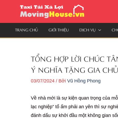
Nhảy
tới
nội
TRANG CHỦ
GIỚI THIỆU
DỊCH VỤ
CH
dung
TỔNG HỢP LỜI CHÚC TÂ
Ý NGHĨA TẶNG GIA CH
03/07/2024
/ Bởi
Vũ Hồng Phong
Về nhà mới là sự kiện quan trọng của mỗ
lạc nghiệp” tổ ấm phải an yên thì sự ngh
đánh dấu sự khởi đầu một không gian số