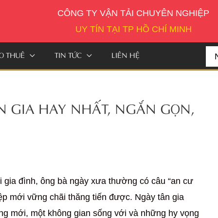
CÔNG TY VẬN TẢI CHUYÊN NGHIỆP
UY TÍN TẠI TP HỒ CHÍ MINH
O THUÊ
TIN TỨC
LIÊN HỆ
Se
for:
N GIA HAY NHẤT, NGẮN GỌN,
Ủ
i gia đình, ông bà ngày xưa thường có câu “an cư
iệp mới vững chãi thăng tiến được. Ngày tân gia
ng mới, một không gian sống với và những hy vọng