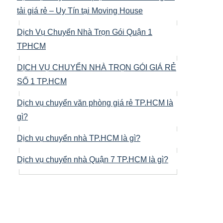
tải giá rẻ – Uy Tín tại Moving House
Dịch Vụ Chuyển Nhà Trọn Gói Quận 1
TPHCM
DỊCH VỤ CHUYỂN NHÀ TRỌN GÓI GIÁ RẺ
SỐ 1 TP.HCM
Dịch vụ chuyển văn phòng giá rẻ TP.HCM là
gì?
Dịch vụ chuyển nhà TP.HCM là gì?
Dịch vụ chuyển nhà Quận 7 TP.HCM là gì?