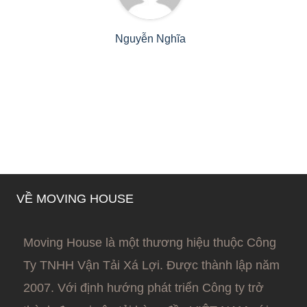
Nguyễn Nghĩa
VỀ MOVING HOUSE
Moving House là một thương hiệu thuộc Công
Ty TNHH Vận Tải Xá Lợi. Được thành lập năm
2007. Với định hướng phát triển Công ty trở