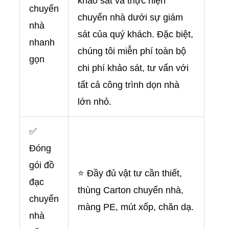
khảo sát và thực hiện
chuyển
chuyển nhà dưới sự giám
nhà
sát của quý khách. Đặc biệt,
nhanh
chúng tôi miễn phí toàn bộ
gọn
chi phí khảo sát, tư vấn với
tất cả công trình dọn nhà
lớn nhỏ.
✅
Đóng
gói đồ
⭐ Đầy đủ vật tư cần thiết,
đạc
thùng Carton chuyển nhà,
chuyển
màng PE, mút xốp, chăn dạ.
nhà