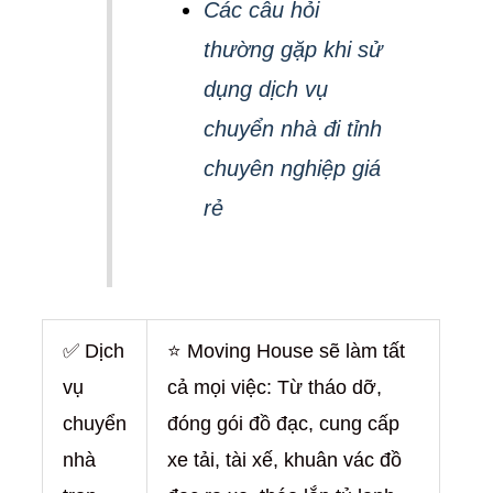
Các câu hỏi
thường gặp khi sử
dụng dịch vụ
chuyển nhà đi tỉnh
chuyên nghiệp giá
rẻ
✅ Dịch
⭐ Moving House sẽ làm tất
vụ
cả mọi việc: Từ tháo dỡ,
chuyển
đóng gói đồ đạc, cung cấp
nhà
xe tải, tài xế, khuân vác đồ