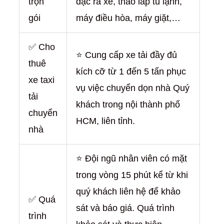
trọn
đạc ra xe, tháo lắp tủ lạnh,
gói
máy điều hòa, máy giặt,…
✅ Cho
⭐ Cung cấp xe tải đầy đủ
thuê
kích cỡ từ 1 đến 5 tấn phục
xe taxi
vụ việc chuyển dọn nhà Quý
tải
khách trong nội thành phố
chuyển
HCM, liên tỉnh.
nhà
⭐ Đội ngũ nhân viên có mặt
trong vòng 15 phút kể từ khi
quý khách liên hệ để khảo
✅ Quá
sát và báo giá. Quá trình
trình