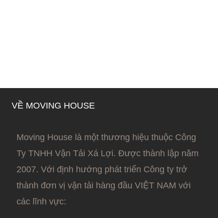
VỀ MOVING HOUSE
Moving House là một thương hiệu thuộc Công
Ty TNHH Vận Tải Xá Lợi. Được thành lập năm
2007. Với định hướng phát triển Công ty trở
thành đơn vị vận tải hàng đầu VIỆT NAM với
các lĩnh vực: