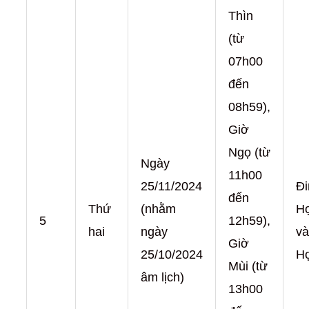
Thìn
(từ
07h00
đến
08h59),
Giờ
Ngọ (từ
Ngày
11h00
25/11/2024
Đi
đến
Thứ
(nhằm
H
5
12h59),
hai
ngày
và
Giờ
25/10/2024
H
Mùi (từ
âm lịch)
13h00