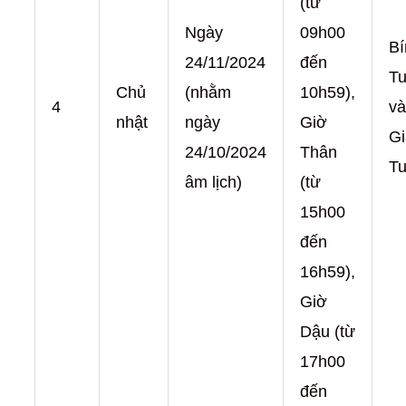
(từ
Ngày
09h00
Bí
24/11/2024
đến
Tu
Chủ
(nhằm
10h59),
4
và
nhật
ngày
Giờ
Gi
24/10/2024
Thân
Tu
âm lịch)
(từ
15h00
đến
16h59),
Giờ
Dậu (từ
17h00
đến