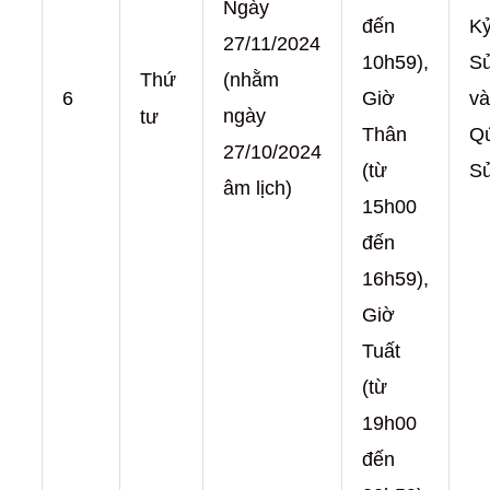
Ngày
đến
K
27/11/2024
10h59),
S
(nhằm
Thứ
6
Giờ
và
ngày
tư
Thân
Q
27/10/2024
(từ
S
âm lịch)
15h00
đến
16h59),
Giờ
Tuất
(từ
19h00
đến