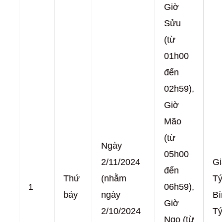
Giờ
Sửu
(từ
01h00
đến
02h59),
Giờ
Mão
(từ
Ngày
05h00
2/11/2024
Gi
đến
Thứ
(nhằm
Tý
1
06h59),
bảy
ngày
Bí
Giờ
2/10/2024
T
Ngọ (từ