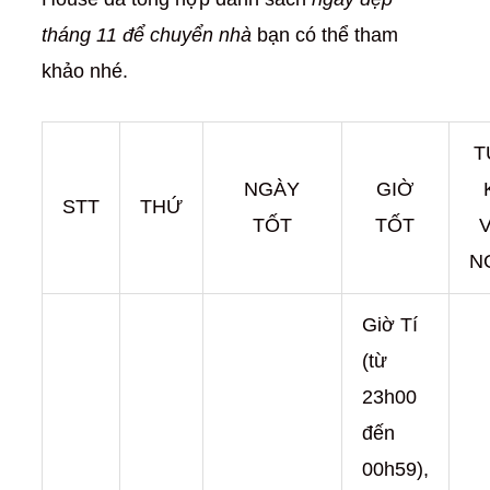
tháng 11 để chuyển nhà
bạn có thể tham
khảo nhé.
T
NGÀY
GIỜ
STT
THỨ
TỐT
TỐT
N
Giờ Tí
(từ
23h00
đến
00h59),