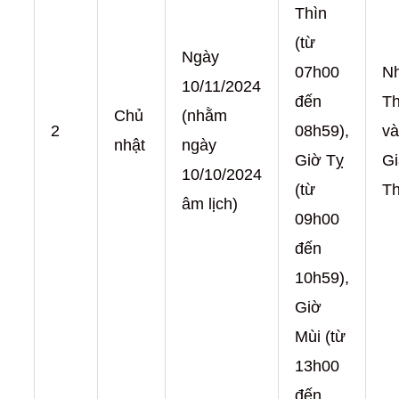
Thìn
(từ
Ngày
07h00
N
10/11/2024
đến
T
Chủ
(nhằm
2
08h59),
và
nhật
ngày
Giờ Tỵ
Gi
10/10/2024
(từ
T
âm lịch)
09h00
đến
10h59),
Giờ
Mùi (từ
13h00
đến