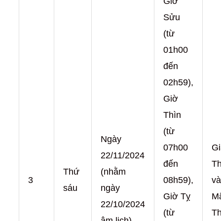
Giờ
Sửu
(từ
01h00
đến
02h59),
Giờ
Thìn
(từ
Ngày
07h00
Gi
22/11/2024
đến
T
Thứ
(nhằm
3
08h59),
và
sáu
ngày
Giờ Tỵ
M
22/10/2024
(từ
T
âm lịch)