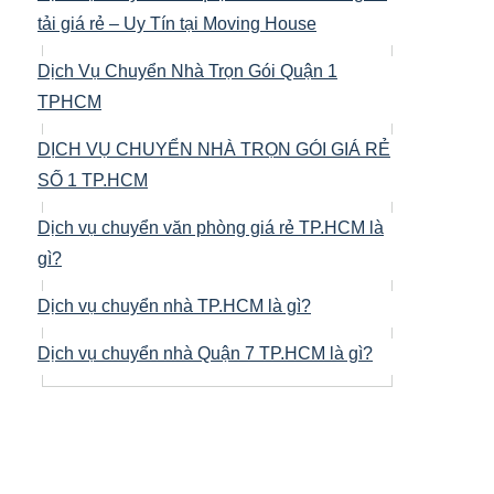
tải giá rẻ – Uy Tín tại Moving House
Dịch Vụ Chuyển Nhà Trọn Gói Quận 1
TPHCM
DỊCH VỤ CHUYỂN NHÀ TRỌN GÓI GIÁ RẺ
SỐ 1 TP.HCM
Dịch vụ chuyển văn phòng giá rẻ TP.HCM là
gì?
Dịch vụ chuyển nhà TP.HCM là gì?
Dịch vụ chuyển nhà Quận 7 TP.HCM là gì?