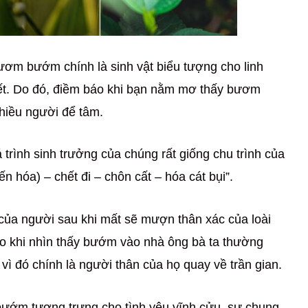
bươm bướm chính là sinh vật biểu tượng cho linh
chết. Do đó, điềm báo khi bạn nằm mơ thấy bươm
iều người để tâm.
 trình sinh trưởng của chúng rất giống chu trình của
ến hóa) – chết đi – chôn cất – hóa cát bụi”.
của người sau khi mất sẽ mượn thân xác của loài
do khi nhìn thấy bướm vào nhà ông bà ta thường
vì đó chính là người thân của họ quay về trần gian.
bướm tượng trưng cho tình yêu vĩnh cửu, sự chung