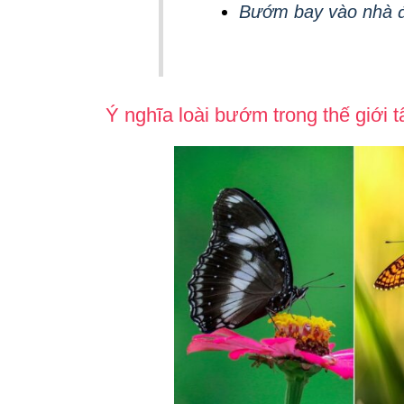
Bướm bay vào nhà đá
Ý nghĩa loài bướm trong thế giới t