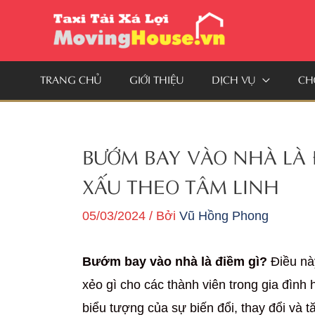
Nhảy
tới
nội
TRANG CHỦ
GIỚI THIỆU
DỊCH VỤ
CH
dung
BƯỚM BAY VÀO NHÀ LÀ 
XẤU THEO TÂM LINH
05/03/2024
/ Bởi
Vũ Hồng Phong
Bướm bay vào nhà là điềm gì?
Điều nà
xẻo gì cho các thành viên trong gia đìn
biểu tượng của sự biến đổi, thay đổi và 