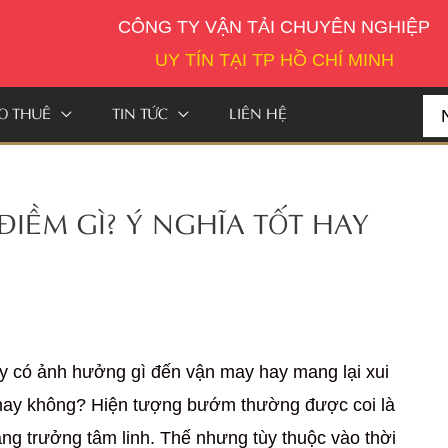
CÔNG TY VẬN TẢI CHUYÊN NGHIỆP
UY TÍN TẠI TP HỒ CHÍ MINH
O THUÊ
TIN TỨC
LIÊN HỆ
Se
for:
ĐIỀM GÌ? Ý NGHĨA TỐT HAY
y có ảnh hưởng gì đến vận may hay mang lại xui
h hay không? Hiện tượng bướm thường được coi là
tăng trưởng tâm linh. Thế nhưng tùy thuộc vào thời