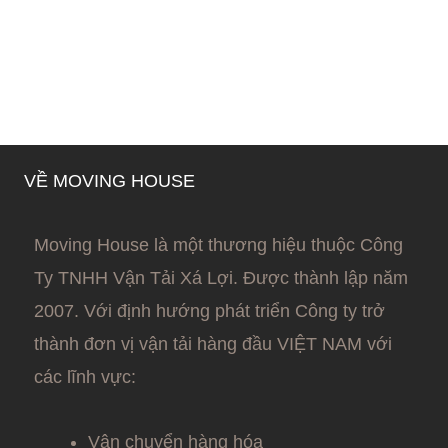
VỀ MOVING HOUSE
Moving House là một thương hiệu thuộc Công
Ty TNHH Vận Tải Xá Lợi. Được thành lập năm
2007. Với định hướng phát triển Công ty trở
thành đơn vị vận tải hàng đầu VIỆT NAM với
các lĩnh vực:
Vận chuyển hàng hóa