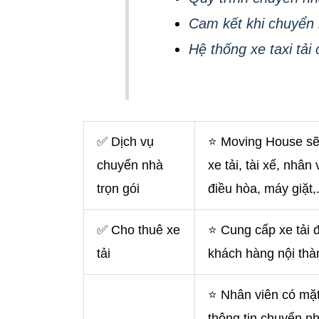
Cam kết khi chuyển 
Hệ thống xe taxi tả
✅ Dịch vụ
⭐ Moving House sẽ 
chuyển nhà
xe tải, tài xế, nhâ
trọn gói
điều hòa, máy giặt,.
✅ Cho thuê xe
⭐ Cung cấp xe tải 
tải
khách hàng nội thà
⭐ Nhân viên có mặt
thông tin chuyển n