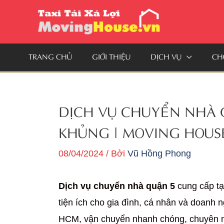
Nhảy
tới
nội
TRANG CHỦ
GIỚI THIỆU
DỊCH VỤ
CH
dung
DỊCH VỤ CHUYỂN NHÀ Q
KHỦNG | MOVING HOUS
08/04/2024
/ Bởi
Vũ Hồng Phong
Dịch vụ chuyển nhà quận 5
cung cấp tạ
tiện ích cho gia đình, cá nhân và doanh 
HCM, vận chuyển nhanh chóng, chuyên nghi