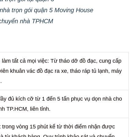
nhà trọn gói quận 5 Moving House
i chuyển nhà TPHCM
làm tất cả mọi việc: Từ tháo dỡ đồ đạc, cung cấp
n viên khuân vác đồ đạc ra xe, tháo ráp tủ lạnh, máy
.
đầy đủ kích cỡ từ 1 đến 5 tấn phục vụ dọn nhà cho
nh TP.HCM, liên tỉnh.
 trong vòng 15 phút kể từ thời điểm nhận được
hà từ khách hàng. Quy trình khảo sát và chuyển