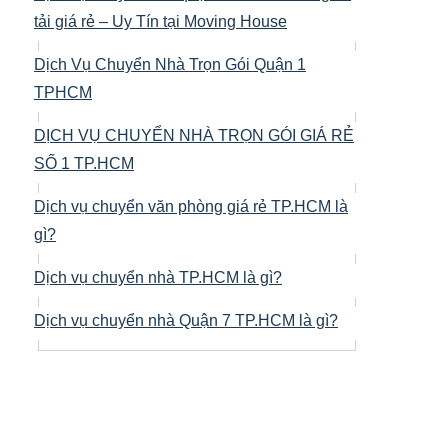
tải giá rẻ – Uy Tín tại Moving House
Dịch Vụ Chuyển Nhà Trọn Gói Quận 1
TPHCM
DỊCH VỤ CHUYỂN NHÀ TRỌN GÓI GIÁ RẺ
SỐ 1 TP.HCM
Dịch vụ chuyển văn phòng giá rẻ TP.HCM là
gì?
Dịch vụ chuyển nhà TP.HCM là gì?
Dịch vụ chuyển nhà Quận 7 TP.HCM là gì?