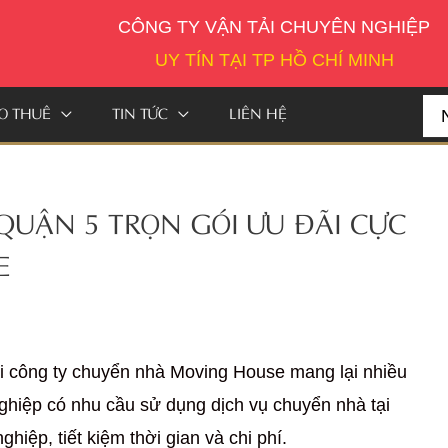
CÔNG TY VẬN TẢI CHUYÊN NGHIỆP
UY TÍN TẠI TP HỒ CHÍ MINH
O THUÊ
TIN TỨC
LIÊN HỆ
Se
for:
UẬN 5 TRỌN GÓI ƯU ĐÃI CỰC
E
i công ty chuyển nhà Moving House mang lại nhiều
nghiệp có nhu cầu sử dụng dịch vụ chuyển nhà tại
ệp, tiết kiệm thời gian và chi phí.